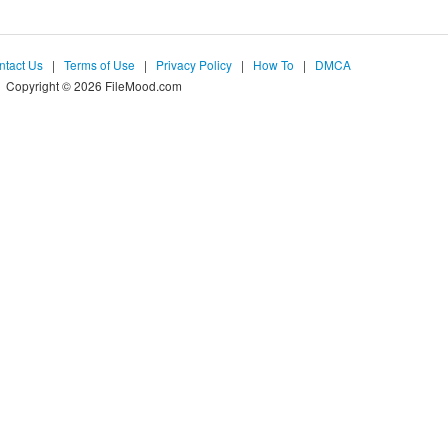
ntact Us
|
Terms of Use
|
Privacy Policy
|
How To
|
DMCA
Copyright © 2026 FileMood.com