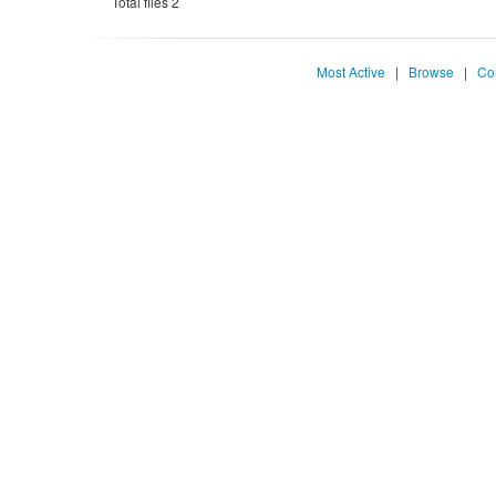
Total files 2
Most Active
|
Browse
|
Co