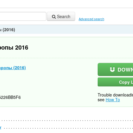
Search
Advanced search
 (2016)
ропы 2016
вропы (2016)
DOWN
Copy L
Trouble downloadi
5226BB5F6
see
How To
v