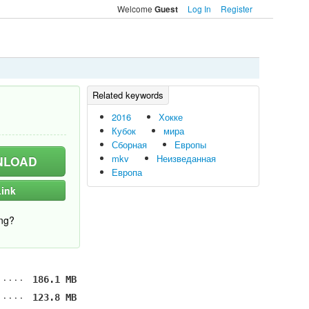
Welcome
Log In
Register
Guest
2016
Хокке
Кубок
мира
Сборная
Европы
mkv
Неизведанная
LOAD
Европа
ink
ng?
186.1 MB
123.8 MB