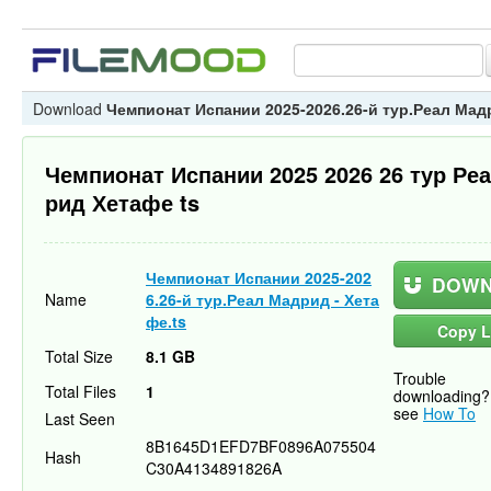
Download
Чемпионат Испании 2025-2026.26-й тур.Реал Мадр
Чемпионат Испании 2025 2026 26 тур Ре
рид Хетафе ts
Чемпионат Испании 2025-202
DOWN
Name
6.26-й тур.Реал Мадрид - Хета
фе.ts
Copy L
Total Size
8.1 GB
Trouble
Total Files
1
downloading?
see
How To
Last Seen
8B1645D1EFD7BF0896A075504
Hash
C30A4134891826A