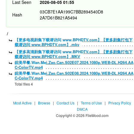
Last Seen
2026-08-05 01:55
03CB7E1AA199C7BB2894540D8
Hash
2A7D61B821A5494
/
【更多电视剧集下载请访问 www.BPHDTV.com】【更多剧集打包下
载请访问 www.BPHDTV.com】.mkv
【更多高清剧集下载请访问 www.BPHDTV.com】【更多剧集打包下
载请访问 www.BPHDTV.com】.MKV
皖美早餐.Wan.Mei.Zao.Can.S02E07.2024.1080p.WEB-DL.H264.AA
C-ColorTV.mp4
皖美早餐.Wan.Mei.Zao.Can.S02E08.2024.1080p.WEB-DL.H264.AA
C-ColorTV.mp4
Total files 4
Most Active
|
Browse
|
Contact Us
|
Terms of Use
|
Privacy Policy
DMCA
Copyright © 2026 FileMood.com