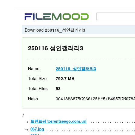
Download
250116_성인갤러리3
250116 성인갤러리3
Name
250116_성인갤러리3
Total Size
792.7 MB
Total Files
93
Hash
00418B6875C966125EF51B4957DB078
/
토렌트씨 torrentseego.com.url
067.jpg