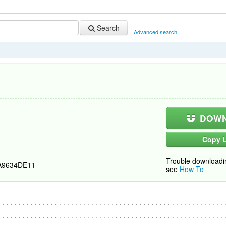
Search
Advanced search
DOWN
Copy L
Trouble downloadi
A9634DE11
see
How To