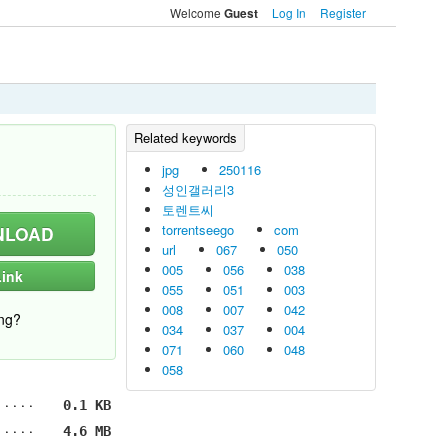
Welcome
Log In
Register
Guest
jpg
250116
성인갤러리3
토렌트씨
torrentseego
com
LOAD
url
067
050
005
056
038
ink
055
051
003
008
007
042
ng?
034
037
004
071
060
048
058
0.1 KB
4.6 MB