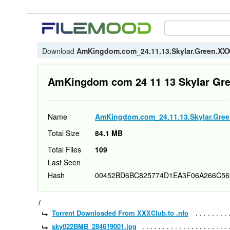
Download
AmKingdom.com_24.11.13.Skylar.Green.X
AmKingdom com 24 11 13 Skylar G
Name
AmKingdom.com_24.11.13.Skylar.Gre
Total Size
84.1 MB
Total Files
109
Last Seen
Hash
00452BD6BC825774D1EA3F06A266C56
/
Torrent Downloaded From XXXClub.to .nfo
sky022BMB_284619001.jpg