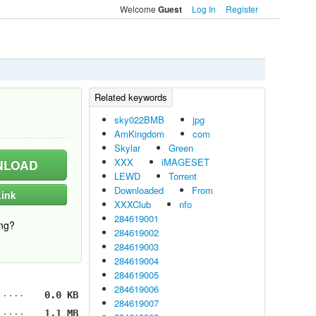
Welcome
Log In
Register
Guest
sky022BMB
jpg
AmKingdom
com
Skylar
Green
XXX
iMAGESET
LOAD
LEWD
Torrent
Downloaded
From
ink
XXXClub
nfo
284619001
ng?
284619002
284619003
284619004
284619005
284619006
0.0 KB
284619007
1.1 MB