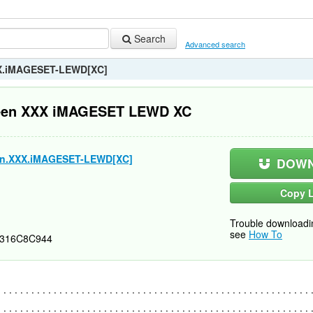
Search
Advanced search
XX.iMAGESET-LEWD[XC]
reen XXX iMAGESET LEWD XC
en.XXX.iMAGESET-LEWD[XC]
DOWN
Copy L
Trouble downloadi
see
How To
316C8C944