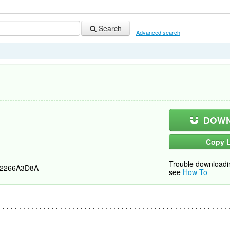
Search
Advanced search
DOWN
Copy L
Trouble downloadi
2266A3D8A
see
How To