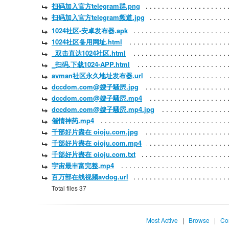
扫码加入官方telegram群.png
扫码加入官方telegram频道.jpg
1024社区-安卓发布器.apk
1024社区备用网址.html
_双击直达1024社区.html
_扫码.下载1024-APP.html
avman社区永久地址发布器.url
dccdom.com@嫂子騷屄.jpg
dccdom.com@嫂子騷屄.mp4
dccdom.com@嫂子騷屄.mp4.jpg
催情神药.mp4
千部好片盡在 oioju.com.jpg
千部好片盡在 oioju.com.mp4
千部好片盡在 oioju.com.txt
宇宙最丰富完整.mp4
百万部在线视频avdog.url
Total files 37
Most Active
|
Browse
|
Co