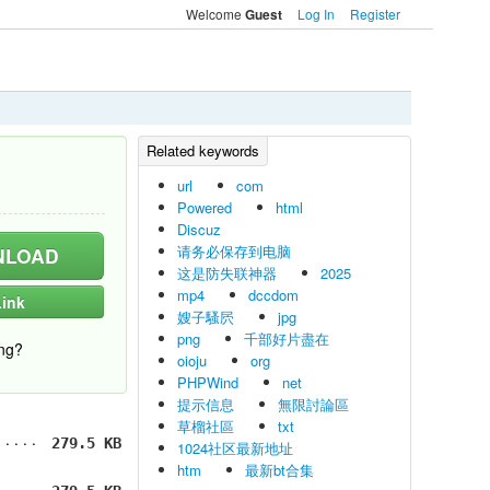
Welcome
Log In
Register
Guest
url
com
Powered
html
Discuz
请务必保存到电脑
LOAD
这是防失联神器
2025
mp4
dccdom
ink
嫂子騷屄
jpg
png
千部好片盡在
ng?
oioju
org
PHPWind
net
提示信息
無限討論區
草榴社區
txt
279.5 KB
1024社区最新地址
htm
最新bt合集