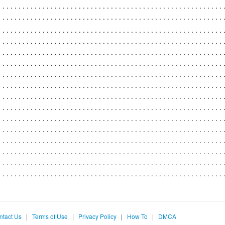
ntact Us
|
Terms of Use
|
Privacy Policy
|
How To
|
DMCA