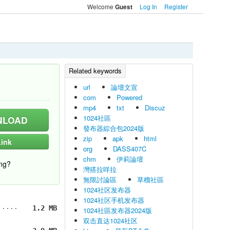
Welcome
Log In
Register
Guest
url
論壇文宣
com
Powered
mp4
txt
Discuz
1024社區
LOAD
發布器綜合包2024版
zip
apk
html
ink
org
DASS407C
chm
伊莉論壇
ng?
灣搭拉咩拉
無限討論區
草榴社區
1024社区发布器
1024社区手机发布器
1.2 MB
1024社區发布器2024版
双击直达1024社区