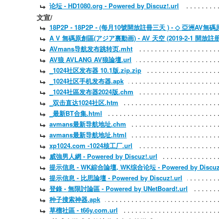
论坛 - HD1080.org - Powered by Discuz!.url
文宣/
18P2P - 18P2P - (每月10號開放註冊三天 ) - ◇ 亞洲AV無碼
A V 無碼原創區(アジア裏動画) - AV 天空 (2019-2-1 開放註册十天
AVmans导航发布跳转页.mht
AV狼 AVLANG AV狼論壇.url
_1024社区发布器 10.1版.zip.zip
_1024社区手机发布器.apk
_1024社區发布器2024版.chm
_双击直达1024社区.htm
_最新BT合集.html
avmans最新导航地址.chm
avmans最新导航地址.html
xp1024.com -1024核工厂.url
威強男人網 - Powered by Discuz!.url
提示信息 - WK綜合論壇, WK综合论坛 - Powered by Discuz!
提示信息 - 比思論壇 - Powered by Discuz!.url
登錄 - 無限討論區 - Powered by UNetBoard!.url
种子搜索神器.apk
草榴社區 - t66y.com.url