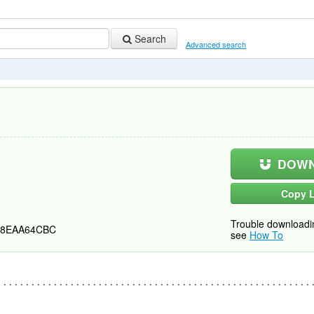
Search
Advanced search
DOWN
Copy L
Trouble downloadi
68EAA64CBC
see
How To