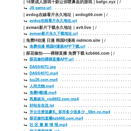
｜18禁成人游戏十款让你喷鼻血的游戏｜bafgc.xyz｜/
JS game.url
｜avdog在線看片永久地址｜avdog69.com｜/
avdog在线看片永久地址.url
｜avman影片下载永久地址｜av9.live｜/
avman影片永久下载地址.url
｜免费H动漫 日漫 韩国H漫画 mdmcm.site｜/
免费动漫 韩国H漫画APP下载.url
｜探花偷拍——裸聊直播 免费下载 kzb666.com｜/
探花偷拍裸聊直播APP.url
DASS407C.jpg
DASS407C.mp4
tuu26.com.mp4
人间尤物.mp4
免費H動漫.mp4
凤凰娱乐_vip8852.com.mp4
好站全在这.txt
开云注册送豪礼_首存多少送多少 _58m.co.mp4
探花偷拍直播kzb666.com.mp4
社 区 最 新 情 报.mp4
种子搜索神器.apk