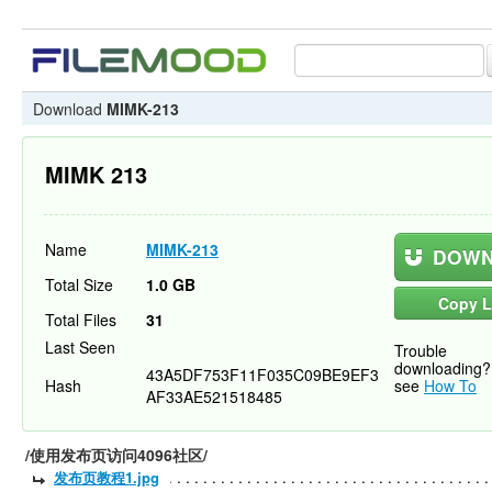
Download
MIMK-213
MIMK 213
Name
MIMK-213
DOWN
Total Size
1.0 GB
Copy L
Total Files
31
Last Seen
Trouble
downloading?
43A5DF753F11F035C09BE9EF3
Hash
see
How To
AF33AE521518485
/使用发布页访问4096社区/
发布页教程1.jpg