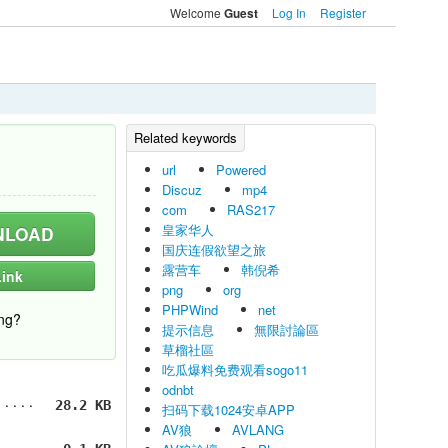
Welcome
Log In
Register
Guest
url
Powered
Discuz
mp4
com
RAS217
皇家华人
LOAD
国庆连假欲望之旅
露营车
韩倪希
ink
png
org
PHPWind
net
ng?
提示信息
無限討論區
草榴社區
吃瓜爆料免费观看sogo11
odnbt
28.2 KB
扫码下载1024安卓APP
AV狼
AVLANG