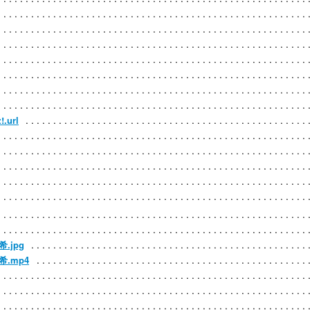
.url
.jpg
希.mp4