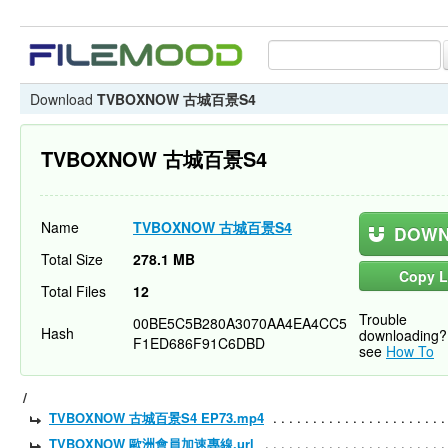
Download
TVBOXNOW 古城百景S4
TVBOXNOW 古城百景S4
Name
TVBOXNOW 古城百景S4
DOWN
Total Size
278.1 MB
Copy L
Total Files
12
Trouble
00BE5C5B280A3070AA4EA4CC5
Hash
downloading?
F1ED686F91C6DBD
see
How To
/
TVBOXNOW 古城百景S4 EP73.mp4
TVBOXNOW 歐洲會員加速專線.url