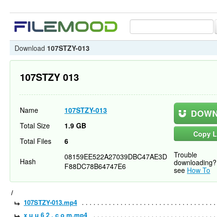
Download
107STZY-013
107STZY 013
Name
107STZY-013
DOWN
Total Size
1.9 GB
Copy L
Total Files
6
Trouble
08159EE522A27039DBC47AE3D
Hash
downloading?
F88DC78B64747E6
see
How To
/
107STZY-013.mp4
x u u 6 2 . c o m.mp4