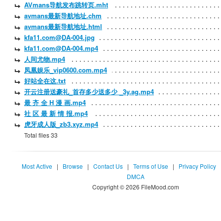
AVmans导航发布跳转页.mht
avmans最新导航地址.chm
avmans最新导航地址.html
kfa11.com@DA-004.jpg
kfa11.com@DA-004.mp4
人间尤物.mp4
凤凰娱乐_vip0600.com.mp4
好站全在这.txt
开云注册送豪礼_首存多少送多少 _3y.ag.mp4
最 齐 全 H 漫 画.mp4
社 区 最 新 情 报.mp4
虎牙成人版_zb3.xyz.mp4
Total files 33
Most Active
|
Browse
|
Contact Us
|
Terms of Use
|
Privacy Policy
DMCA
Copyright © 2026 FileMood.com