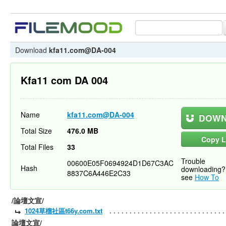
Download
kfa11.com@DA-004
Kfa11 com DA 004
Name
kfa11.com@DA-004
DOWN
Total Size
476.0 MB
Copy L
Total Files
33
Trouble
00600E05F0694924D1D67C3AC
Hash
downloading?
8837C6A446E2C33
see
How To
/論壇文宣/
1024草榴社區t66y.com.txt
論壇文宣/