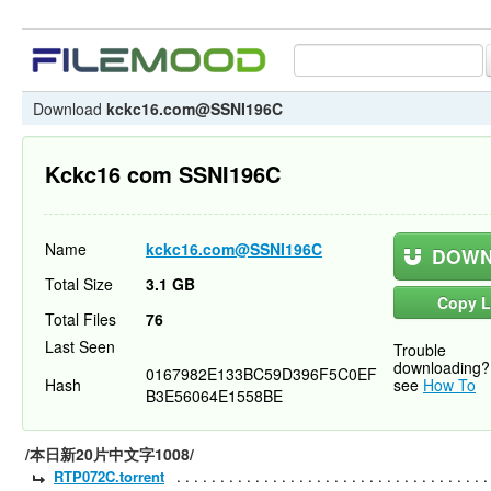
Download
kckc16.com@SSNI196C
Kckc16 com SSNI196C
Name
kckc16.com@SSNI196C
DOWN
Total Size
3.1 GB
Copy L
Total Files
76
Last Seen
Trouble
downloading?
0167982E133BC59D396F5C0EF
Hash
see
How To
B3E56064E1558BE
/本日新20片中文字1008/
RTP072C.torrent