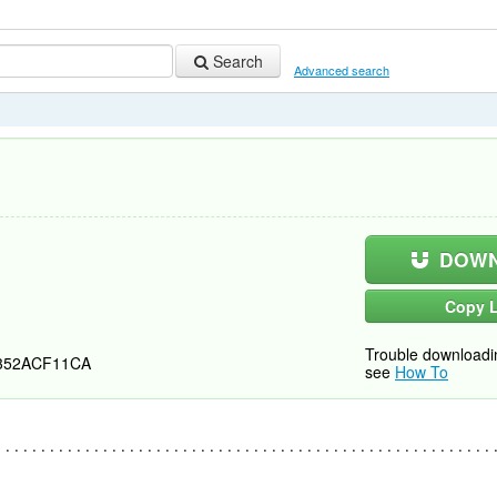
Search
Advanced search
DOWN
Copy L
Trouble downloadi
352ACF11CA
see
How To