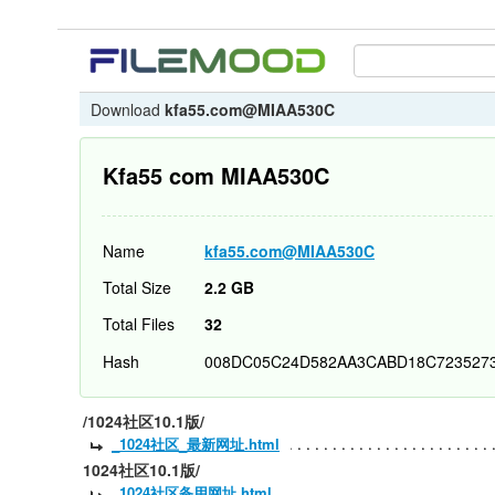
Download
kfa55.com@MIAA530C
Kfa55 com MIAA530C
Name
kfa55.com@MIAA530C
Total Size
2.2 GB
Total Files
32
Hash
008DC05C24D582AA3CABD18C723527
/1024社区10.1版/
_1024社区_最新网址.html
1024社区10.1版/
_1024社区备用网址.html