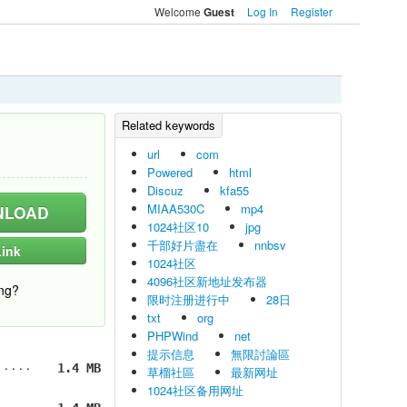
Welcome
Log In
Register
Guest
url
com
Powered
html
Discuz
kfa55
MIAA530C
mp4
LOAD
1024社区10
jpg
千部好片盡在
nnbsv
ink
1024社区
4096社区新地址发布器
ng?
限时注册进行中
28日
txt
org
PHPWind
net
提示信息
無限討論區
1.4 MB
草榴社區
最新网址
1024社区备用网址